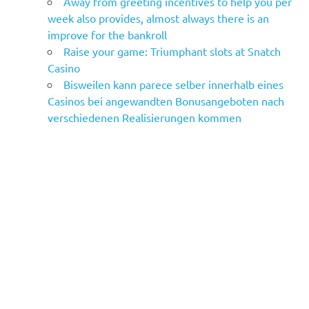
Away from greeting incentives to help you per
week also provides, almost always there is an
improve for the bankroll
Raise your game: Triumphant slots at Snatch
Casino
Bisweilen kann parece selber innerhalb eines
Casinos bei angewandten Bonusangeboten nach
verschiedenen Realisierungen kommen