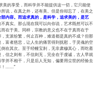
求美的享受，而科学并不能提供这一切，它只能使
你所说，在真之外，还有美。但是你却忘了，在美之
全部内容。而追求真的，是科学，追求美的，是艺
教不真实。那么现在我可以向你说，艺术既然可以不
真而在于美。同样，宗教的意义也不在于真而在于
师，支派纷繁，何止百种，难道都是真的不成？但那
愍，富者慈悲，让人生的痛苦得到抚慰，于灵魂的空
无倒在其次。至于经幢宝刹，无非肃穆其心，而吃斋
设，信之则有，不信则无，完全在于虔诚，古人早就
科学并不相干，只是后人无知，偏要用尘世的经验去
！……”