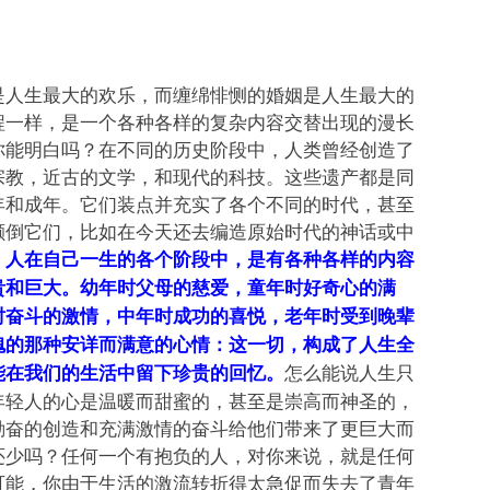
是人生最大的欢乐，而缠绵悱恻的婚姻是人生最大的
程一样，是一个各种各样的复杂内容交替出现的漫长
你能明白吗？在不同的历史阶段中，人类曾经创造了
宗教，近古的文学，和现代的科技。这些遗产都是同
年和成年。它们装点并充实了各个不同的时代，甚至
颠倒它们，比如在今天还去编造原始时代的神话或中
。
人在自己一生的各个阶段中，是有各种各样的内容
贵和巨大。幼年时父母的慈爱，童年时好奇心的满
时奋斗的激情，中年时成功的喜悦，老年时受到晚辈
愧的那种安详而满意的心情：这一切，构成了人生全
怎么能说人生只
能在我们的生活中留下珍贵的回忆。
年轻人的心是温暖而甜蜜的，甚至是崇高而神圣的，
勤奋的创造和充满激情的奋斗给他们带来了更巨大而
还少吗？任何一个有抱负的人，对你来说，就是任何
可能，你由于生活的激流转折得太急促而失去了青年