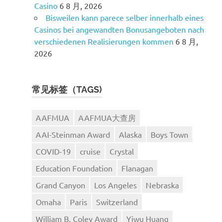
Casino
6 8 月, 2026
Bisweilen kann parece selber innerhalb eines
Casinos bei angewandten Bonusangeboten nach
verschiedenen Realisierungen kommen
6 8 月,
2026
常见标签（TAGS)
AAFMUA
AAFMUA大查房
AAI-Steinman Award
Alaska
Boys Town
COVID-19
cruise
Crystal
Education Foundation
Flanagan
Grand Canyon
Los Angeles
Nebraska
Omaha
Paris
Switzerland
William B. Coley Award
Yiwu Huang