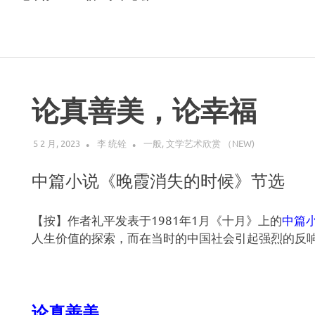
论真善美，论幸福
5 2 月, 2023
李 统铨
一般
,
文学艺术欣赏 （NEW)
中篇小说《晚霞消失的时候》节选
【按】作者礼平发表于1981年1月《十月》上的
中篇
人生价值的探索，而在当时的中国社会引起强烈的反
论真善美