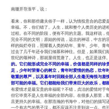
南珊开导淮平，说：
看来，你和那些庸夫俗子一样，认为情投意合的恋爱
幸福。不，你们错了。人生，就和整个人类历史的进
过程。在不同的阶段，便有不同的主题。我这样说，
完全不同的文明；原始的传说，远古的神话，中古的
样的灿烂夺目，照耀着人类的幼年、童年、少年、青
过去了几千年还令我们倾慕和神往。但是，如果我们
世纪的颂神诗，那就显得荒唐了。人生，也正是这佯
的。它们能形成完全不同的幸福，价值都是同样的珍
足，少年时荣誉心的树立，青年时爱情的热恋，壮年
敬重的尊严，以及暮年时回顾全部人生毫无悔恨与羞
部可能的幸福。它们都能给我们带来巨大的欢乐，都
有爱情才是最宝贵的幸福呢？不错，贞洁的爱情对于
但它毕竟不是人生幸福的全部内容。在很多人那里，
且更持久的幸福。在那浩瀚的书海中，对他们的描写
一个有志气的男子汉，都不应该不注意到这一点。也