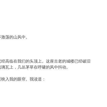
环激荡的山风中。
已经高临在我们的头顶上。这座古老的城楼已经破旧
琉璃瓦上，几丛茅草在呼啸的风中抖动。
联映入我的眼帘。我读道：