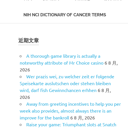
NIH NCI DICTIONARY OF CANCER TERMS
Skip
to
content
近期文章
A thorough game library is actually a
noteworthy attribute of Mr Choice casino
6 8 月,
2026
Wer prazis wei, zu welcher zeit er folgende
Speisekarte auslutschen oder stehen bleiben
wird, darf fish Gewinnchancen erhhen
6 8 月,
2026
Away from greeting incentives to help you per
week also provides, almost always there is an
improve for the bankroll
6 8 月, 2026
Raise your game: Triumphant slots at Snatch