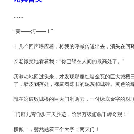
……
“黄——河——！”
十几个回声呼应着，将我的呼喊传递出去，消失在回
长老微笑地看着我：“你已经在人间的最高处了。”
我激动地回过头来，才发现那座红墙金瓦的巨大城楼
了，墙皮剥落处，裸露着陈旧的泥灰和城砖。黄色的
就在这破败城楼的巨大门洞两旁，一付绿底金字的对
“门辟九霄仰步三天胜迹，阶崇万级俯临千嶂奇观！”
横额上，赫然题着三个大字：南天门！