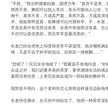
“不然，”我当即搜索枯肠，据理力争：“真并不是美
然而不美。舞蹈可以悦人耳目，音乐可能动人心弦，
相干。真而不美，方成其严肃，美而不真，方成其浪
术。假如美即是真，歌舞便可以代替科学。不，长老
常是在真中有丑而没有美，在美中有假而没有真。怎
不但可以是优美的，而且常常是最优美的。”
长老已经在突然之间变得非常不讲道理。他冷嘲热讽似
绳，凡是不合于科学的说法，自然应一律掀翻……”
“您错了！完完全全地错了！”我紧追不舍地叫道，“
在这之外，我们还要求美的享受，要求感情生活的满
索而没有欣赏，人类历史就会成为一部枯燥的教科书，
我简直不明白，这个老和尚怎么突然这样漫无边际地
长老停住脚步，在天街中间站住了。他用一种异常深